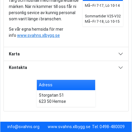
färg och hushåll med många ledande
Må–Fr 7-17, Lö 10-14
märken. När ni kommer till oss får ni
personlig sevice av kunnig personal
Sommartider V25-V32
som varit länge i branschen.
Må–Fr 7-18, Lö 10-15
Se vår egna hemsida för mer
info
www.svahns.xlbygg.se
Karta
Kontakta
Adress
Storgatan 51
623 50 Hemse
info@svahns.org
www.svahns.xlbygg.se
Tel: 0498-480009