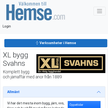
Login
Verksamheter i Hemse
XL bygg
Svahns
Komplett bygg
och järnaffär med anor från 1889
Allmänt
Vi har det mesta inom bygg, järn, vvs,
Öppettider